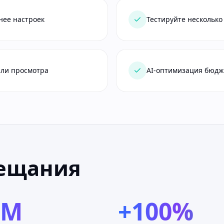
нее настроек
Тестируйте несколько 
 или просмотра
AI-оптимизация бюдже
бещания
0M
+100%