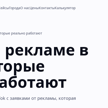
Кейсы
Города
О нас
Цены
Контакты
Калькулятор
которые реально работают
 рекламе в
оторые
работают
Tok с заявками от рекламы, которая