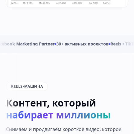
Marketing Partner
30+ активных проектов
Reels • TikTok • Go
REELS-МАШИНА
Контент, который
набирает миллионы
Снимаем и продвигаем короткое видео, которое