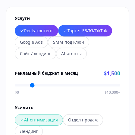
Услуги
Reels-контент
Таргет FB/IG/TikTok
Google Ads
SMM под ключ
Сайт / лендинг
AI-агенты
$1,500
Рекламный бюджет в месяц
$0
$10,000+
Усилить
AI-оптимизация
Отдел продаж
Лендинг