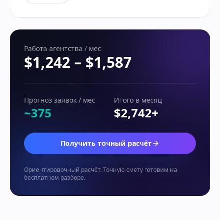
Работа агентства / мес
$1,242
–
$1,587
Прогноз заявок / мес
Итого в месяц
~375
$2,742
+
Получить точный расчёт
Ориентировочный расчёт. Точную смету готовим на
бесплатном разборе.