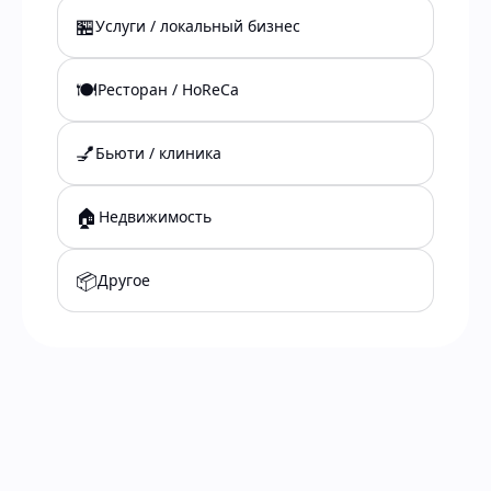
🏪
Услуги / локальный бизнес
🍽️
Ресторан / HoReCa
💅
Бьюти / клиника
🏠
Недвижимость
📦
Другое