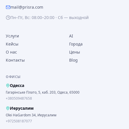
mail@prisra.com
Пн–Пт, Вс: 08:00–20:00 · Сб — выходной
Услуги
AI
Кейсы
Города
О нас
Цены
Контакты
Blog
ОФИСЫ
Одесса
Гагарінське Плато, 5, каб. 203, Одеса, 65000
+380509487658
Иерусалим
Olei HaGardom 34, Иерусалим
+972508187077