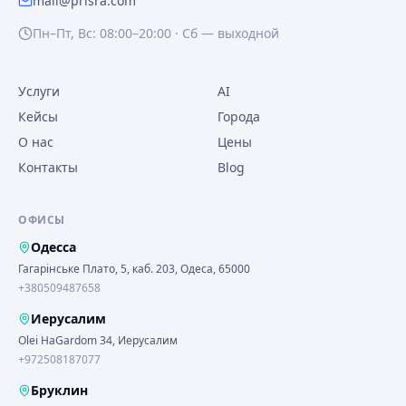
mail@prisra.com
Пн–Пт, Вс: 08:00–20:00 · Сб — выходной
Услуги
AI
Кейсы
Города
О нас
Цены
Контакты
Blog
ОФИСЫ
Одесса
Гагарінське Плато, 5, каб. 203, Одеса, 65000
+380509487658
Иерусалим
Olei HaGardom 34, Иерусалим
+972508187077
Бруклин