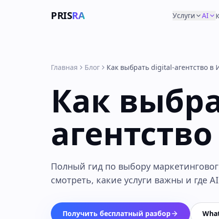
PRIS
RA
Услуги
AI
Главная
Блог
Как выбрать digital-агентство в
Как выбрат
агентство
Полный гид по выбору маркетингового
смотреть, какие услуги важны и где A
Получить бесплатный разбор
Wha