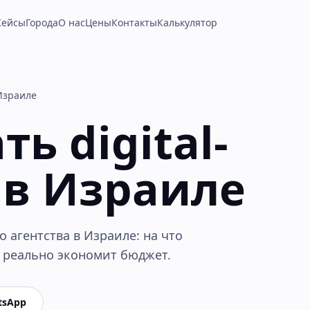
Кейсы
Города
О нас
Цены
Контакты
Калькулятор
 Израиле
ь digital-
 в Израиле
 агентства в Израиле: на что
I реально экономит бюджет.
tsApp