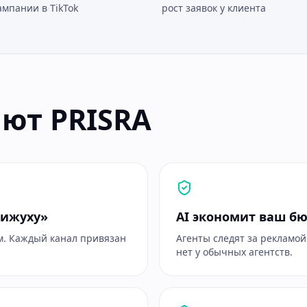
ампании в TikTok
рост заявок у клиента
ют PRISRA
движуху»
AI экономит ваш б
ам. Каждый канал привязан
Агенты следят за рекламой
нет у обычных агентств.