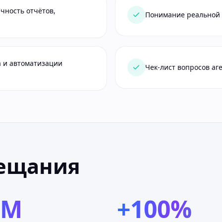
чность отчётов,
Понимание реальной с
а и автоматизации
Чек-лист вопросов аг
бещания
0M
+100%