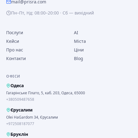
mail@prisra.com
Пн–Пт, Нд: 08:00–20:00 · Сб — вихідний
Послуги
AI
Кейси
Міста
Про нас
Ціни
Контакти
Blog
ОФІСИ
Одеса
Гагарінське Плато, 5, каб. 203, Одеса, 65000
+380509487658
Єрусалим
Olei HaGardom 34, Єрусалим
+972508187077
Бруклін