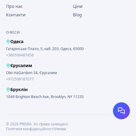
Про нас
Ціни
Контакти
Blog
ОФІСИ
Одеса
Гагарінське Плато, 5, каб. 203, Одеса, 65000
+380509487658
Єрусалим
Olei HaGardom 34, Єрусалим
+972508187077
Бруклін
1049 Brighton Beach Ave, Brooklyn, NY 11235
©
2026
PRISRA.
Усі права захищені.
Політика конфіденційності
Умови