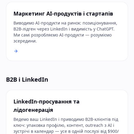
Маркетинг AI-продуктів і стартапів
Виводимо AI-продукти на ринок: позиціонування,
B2B-лідген через LinkedIn і видимість у ChatGPT.
Ми самі розробляємо AI-продукти — розуміємо
зсередини.
B2B і LinkedIn
LinkedIn-просування та
лідогенерація
Ведемо ваш LinkedIn і приводимо B2B-клієнтів під
ключ: упаковка профілю, контент, outreach з AI і
зустрічі в календар — усе в одній послузі від $900/