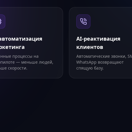
-автоматизация
AI-реактивация
ркетинга
клиентов
инные процессы на
Автоматические звонки, S
опилоте — меньше людей,
WhatsApp возвращают
ьше скорости.
спящую базу.