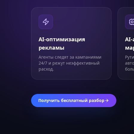
AI-оптимизация
AI
рекламы
ма
Агенты следят за кампаниями
Рут
24/7 и режут неэффективный
авт
расход.
бол
Получить бесплатный разбор