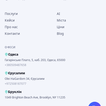
Послуги
AI
Кейси
Міста
Про нас
Ціни
Контакти
Blog
ОФІСИ
Одеса
Гагарінське Плато, 5, каб. 203, Одеса, 65000
+380509487658
Єрусалим
Olei HaGardom 34, Єрусалим
+972508187077
Бруклін
1049 Brighton Beach Ave, Brooklyn, NY 11235