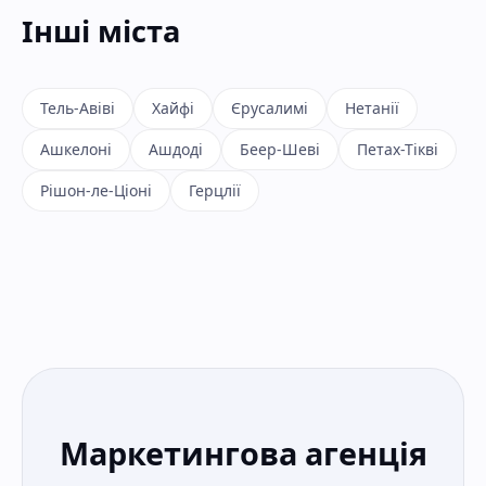
Інші міста
Тель-Авіві
Хайфі
Єрусалимі
Нетанії
Ашкелоні
Ашдоді
Беер-Шеві
Петах-Тікві
Рішон-ле-Ціоні
Герцлії
Маркетингова агенція