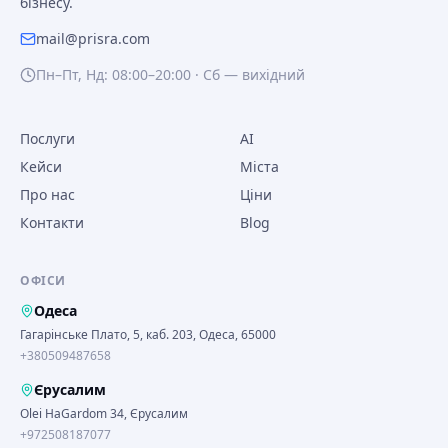
бізнесу.
mail@prisra.com
Пн–Пт, Нд: 08:00–20:00 · Сб — вихідний
Послуги
AI
Кейси
Міста
Про нас
Ціни
Контакти
Blog
ОФІСИ
Одеса
Гагарінське Плато, 5, каб. 203, Одеса, 65000
+380509487658
Єрусалим
Olei HaGardom 34, Єрусалим
+972508187077