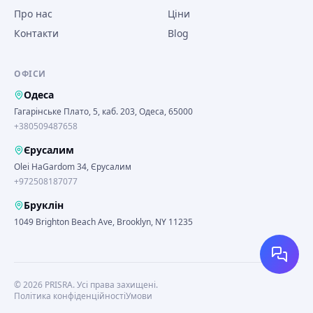
Про нас
Ціни
Контакти
Blog
ОФІСИ
Одеса
Гагарінське Плато, 5, каб. 203, Одеса, 65000
+380509487658
Єрусалим
Olei HaGardom 34, Єрусалим
+972508187077
Бруклін
1049 Brighton Beach Ave, Brooklyn, NY 11235
©
2026
PRISRA.
Усі права захищені.
Політика конфіденційності
Умови