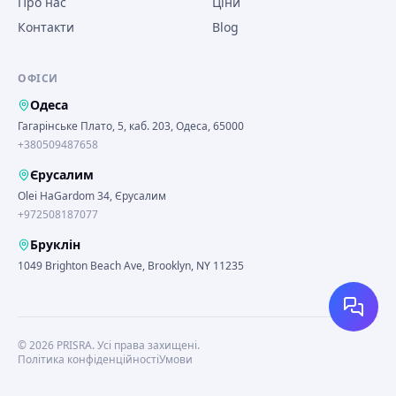
Про нас
Ціни
Контакти
Blog
ОФІСИ
Одеса
Гагарінське Плато, 5, каб. 203, Одеса, 65000
+380509487658
Єрусалим
Olei HaGardom 34, Єрусалим
+972508187077
Бруклін
1049 Brighton Beach Ave, Brooklyn, NY 11235
©
2026
PRISRA.
Усі права захищені.
Політика конфіденційності
Умови