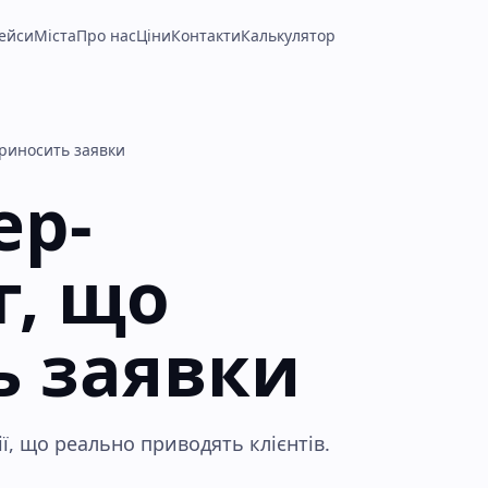
ейси
Міста
Про нас
Ціни
Контакти
Калькулятор
риносить заявки
ер-
г, що
ь заявки
ії, що реально приводять клієнтів.