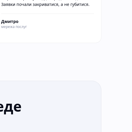
Заявки почали закриватися, а не губитися.
Дмитро
мережа послуг
еде
м