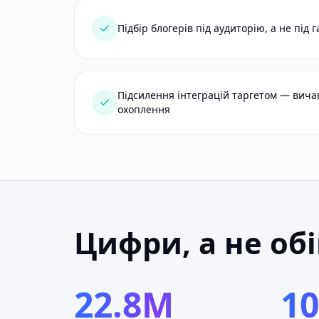
Підбір блогерів під аудиторію, а не під 
Підсилення інтеграцій таргетом — вич
охоплення
Цифри, а не об
22.8M
1