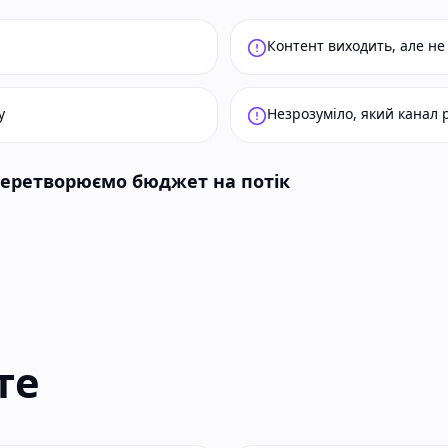
Контент виходить, але не
у
Незрозуміло, який канал 
перетворюємо бюджет на потік
те