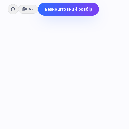
Безкоштовний розбір
UA