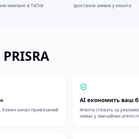
ня кампанії в TikTok
зростання заявок у клієнта
 PRISRA
х»
AI економить ваш 
х. Кожен канал прив'язаний
Агенти стежать за рекламо
немає у звичайних агентст