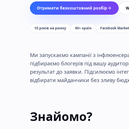
Отримати безкоштовний розбір
W
10 років на ринку
40+ країн
Facebook Market
Ми запускаємо кампанії з інфлюенсер
підбираємо блогерів під вашу аудито
результат до заявки. Підсилюємо інтег
відбирати майданчики без зливу бюджет
Знайомо?