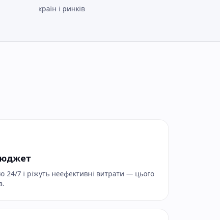
країн і ринків
бюджет
ю 24/7 і ріжуть неефективні витрати — цього
в.