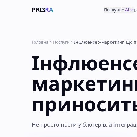
PRIS
RA
Послуги
AI
К
Головна
Послуги
Інфлюенсер-маркетинг, що п
Інфлюенс
маркетин
приносит
Не просто пости у блогерів, а інтеграц