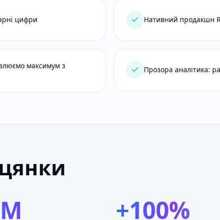
гарні цифри
Нативний продакшн Re
авлюємо максимум з
Прозора аналітика: ра
іцянки
0M
+100%