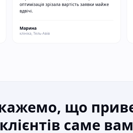
оптимізація зрізала вартість заявки майже
вдвічі.
Марина
клініка, Тель-Авів
кажемо, що прив
клієнтів саме ва