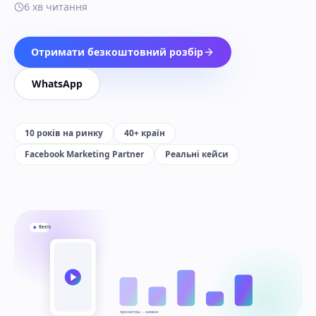
6
хв читання
Отримати безкоштовний розбір
WhatsApp
10 років на ринку
40+ країн
Facebook Marketing Partner
Реальні кейси
Reels
просмотры → заявки