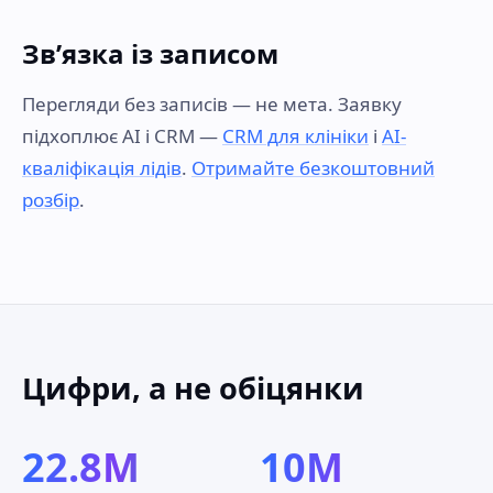
Звʼязка із записом
Перегляди без записів — не мета. Заявку
підхоплює AI і CRM —
CRM для клініки
і
AI-
кваліфікація лідів
.
Отримайте безкоштовний
розбір
.
Цифри, а не обіцянки
22.8M
10M