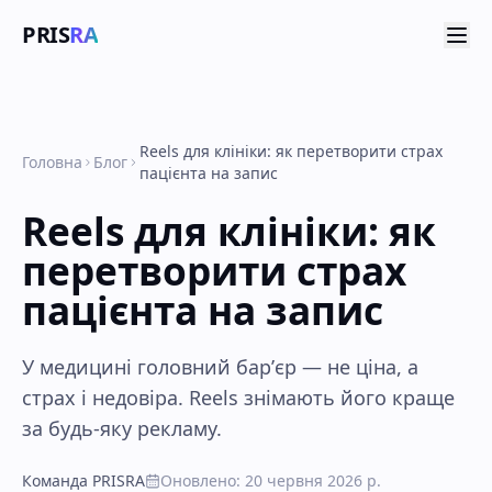
PRIS
RA
Reels для клініки: як перетворити страх
Головна
Блог
пацієнта на запис
Reels для клініки: як
перетворити страх
пацієнта на запис
У медицині головний барʼєр — не ціна, а
страх і недовіра. Reels знімають його краще
за будь-яку рекламу.
Команда PRISRA
Оновлено
:
20 червня 2026 р.