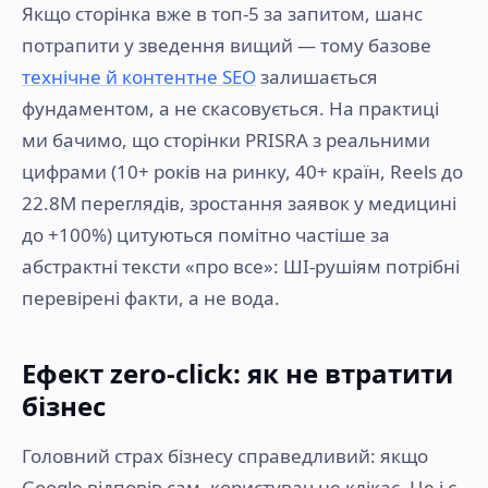
Якщо сторінка вже в топ-5 за запитом, шанс
потрапити у зведення вищий — тому базове
технічне й контентне SEO
залишається
фундаментом, а не скасовується. На практиці
ми бачимо, що сторінки PRISRA з реальними
цифрами (10+ років на ринку, 40+ країн, Reels до
22.8M переглядів, зростання заявок у медицині
до +100%) цитуються помітно частіше за
абстрактні тексти «про все»: ШІ-рушіям потрібні
перевірені факти, а не вода.
Ефект zero-click: як не втратити
бізнес
Головний страх бізнесу справедливий: якщо
Google відповів сам, користувач не клікає. Це і є