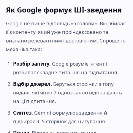
Як Google формує ШІ-зведення
Google не пише відповідь «з голови». Він збирає
її з контенту, який уже проіндексовано та
визнано релевантним і достовірним. Спрощено
механіка така:
Розбір запиту.
Google розуміє інтент і
розбиває складне питання на підпитання.
Відбір джерел.
Беруться сторінки з топу
видачі, які чітко й однозначно відповідають
на ці підпитання.
Синтез.
Gemini формулює зведення й
підбирає 3–5 сторінок для цитування.
Показ.
Відповідь виводиться над