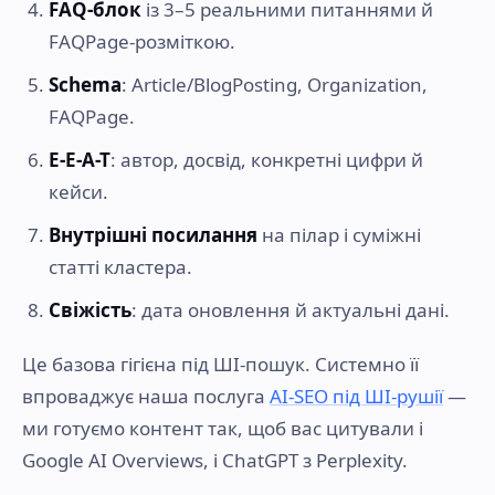
FAQ-блок
із 3–5 реальними питаннями й
FAQPage-розміткою.
Schema
: Article/BlogPosting, Organization,
FAQPage.
E-E-A-T
: автор, досвід, конкретні цифри й
кейси.
Внутрішні посилання
на пілар і суміжні
статті кластера.
Свіжість
: дата оновлення й актуальні дані.
Це базова гігієна під ШІ-пошук. Системно її
впроваджує наша послуга
AI-SEO під ШІ-рушії
—
ми готуємо контент так, щоб вас цитували і
Google AI Overviews, і ChatGPT з Perplexity.