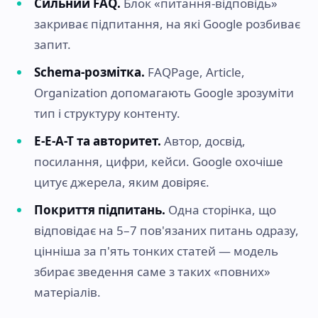
Сильний FAQ.
Блок «питання-відповідь»
закриває підпитання, на які Google розбиває
запит.
Schema-розмітка.
FAQPage, Article,
Organization допомагають Google зрозуміти
тип і структуру контенту.
E-E-A-T та авторитет.
Автор, досвід,
посилання, цифри, кейси. Google охочіше
цитує джерела, яким довіряє.
Покриття підпитань.
Одна сторінка, що
відповідає на 5–7 пов'язаних питань одразу,
цінніша за п'ять тонких статей — модель
збирає зведення саме з таких «повних»
матеріалів.