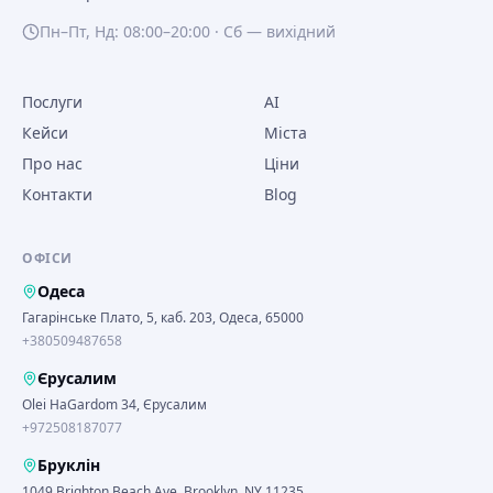
Пн–Пт, Нд: 08:00–20:00 · Сб — вихідний
Послуги
AI
Кейси
Міста
Про нас
Ціни
Контакти
Blog
ОФІСИ
Одеса
Гагарінське Плато, 5, каб. 203, Одеса, 65000
+380509487658
Єрусалим
Olei HaGardom 34, Єрусалим
+972508187077
Бруклін
1049 Brighton Beach Ave, Brooklyn, NY 11235