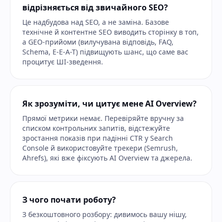
відрізняється від звичайного SEO?
Це надбудова над SEO, а не заміна. Базове
технічне й контентне SEO виводить сторінку в топ,
а GEO-прийоми (вилучувана відповідь, FAQ,
Schema, E-E-A-T) підвищують шанс, що саме вас
процитує ШІ-зведення.
Як зрозуміти, чи цитує мене AI Overview?
Прямої метрики немає. Перевіряйте вручну за
списком контрольних запитів, відстежуйте
зростання показів при падінні CTR у Search
Console й використовуйте трекери (Semrush,
Ahrefs), які вже фіксують AI Overview та джерела.
З чого почати роботу?
З безкоштовного розбору: дивимось вашу нішу,