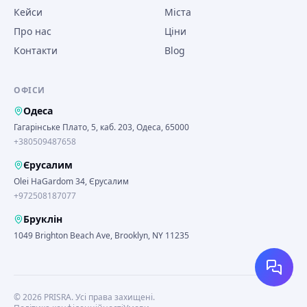
Кейси
Міста
Про нас
Ціни
Контакти
Blog
ОФІСИ
Одеса
Гагарінське Плато, 5, каб. 203, Одеса, 65000
+380509487658
Єрусалим
Olei HaGardom 34, Єрусалим
+972508187077
Бруклін
1049 Brighton Beach Ave, Brooklyn, NY 11235
©
2026
PRISRA.
Усі права захищені.