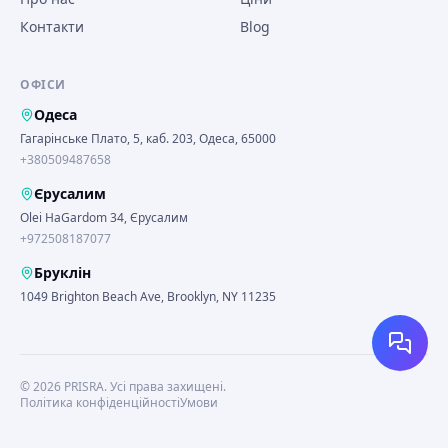
Контакти
Blog
ОФІСИ
Одеса
Гагарінське Плато, 5, каб. 203, Одеса, 65000
+380509487658
Єрусалим
Olei HaGardom 34, Єрусалим
+972508187077
Бруклін
1049 Brighton Beach Ave, Brooklyn, NY 11235
©
2026
PRISRA.
Усі права захищені.
Політика конфіденційності
Умови