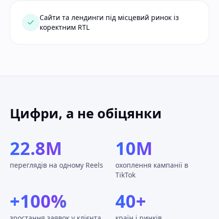
Сайти та лендинги під місцевий ринок із
коректним RTL
Цифри, а не обіцянки
22.8M
10M
переглядів на одному Reels
охоплення кампанії в
TikTok
+100%
40+
зростання заявок у клієнта
країн і ринків